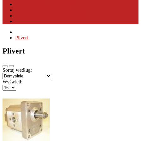
PRODUCENCI OSPRZĘTU
PRODUCENCI MASZYN
WYSZUKIWANIE PRODUKTU
KONTAKT
Plivert
Plivert
Sortuj według:
Wyświetl: