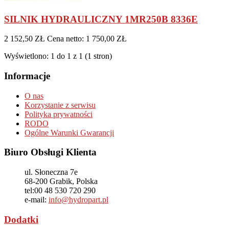
SILNIK HYDRAULICZNY 1MR250B 8336E
2 152,50 ZŁ
Cena netto: 1 750,00 ZŁ
Wyświetlono: 1 do 1 z 1 (1 stron)
Informacje
O nas
Korzystanie z serwisu
Polityka prywatności
RODO
Ogólne Warunki Gwarancji
Biuro Obsługi Klienta
ul. Słoneczna 7e
68-200
Grabik, Polska
tel:
00 48 530 720 290
e-mail:
info@hydropart.pl
Dodatki