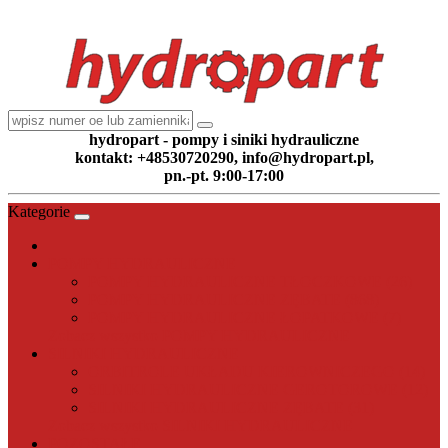
hydropart - pompy i siniki hydrauliczne
kontakt: +48530720290, info@hydropart.pl,
pn.-pt. 9:00-17:00
Kategorie
POMPY HYDRAULICZNE
POMPY HYDRAULICZNE TŁOCZKOWE (26)
POMPY HYDRAULICZNE ZĘBATE (868)
POMPY HYDRAULICZNE ŁOPATKOWE (7)
Zobacz wszystko POMPY HYDRAULICZNE
SILNIKI HYDRAULICZNE
ORBITROLE UKŁADU KIEROWNICZEGO (14)
SILNIKI HYDRAULICZNE GEROTOROWE (12)
SILNIKI HYDRAULICZNE ZĘBATE (31)
Zobacz wszystko SILNIKI HYDRAULICZNE
POZOSTAŁE