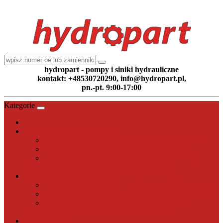
hydropart - pompy i siniki hydrauliczne
kontakt: +48530720290, info@hydropart.pl,
pn.-pt. 9:00-17:00
Kategorie
POMPY HYDRAULICZNE
POMPY HYDRAULICZNE TŁOCZKOWE (26)
POMPY HYDRAULICZNE ZĘBATE (868)
POMPY HYDRAULICZNE ŁOPATKOWE (7)
Zobacz wszystko POMPY HYDRAULICZNE
SILNIKI HYDRAULICZNE
ORBITROLE UKŁADU KIEROWNICZEGO (14)
SILNIKI HYDRAULICZNE GEROTOROWE (12)
SILNIKI HYDRAULICZNE ZĘBATE (31)
Zobacz wszystko SILNIKI HYDRAULICZNE
POZOSTAŁE