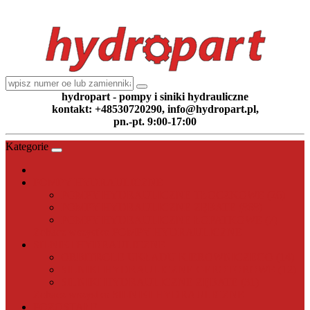
hydropart - pompy i siniki hydrauliczne
kontakt: +48530720290, info@hydropart.pl,
pn.-pt. 9:00-17:00
Kategorie
POMPY HYDRAULICZNE
POMPY HYDRAULICZNE TŁOCZKOWE (26)
POMPY HYDRAULICZNE ZĘBATE (868)
POMPY HYDRAULICZNE ŁOPATKOWE (7)
Zobacz wszystko POMPY HYDRAULICZNE
SILNIKI HYDRAULICZNE
ORBITROLE UKŁADU KIEROWNICZEGO (14)
SILNIKI HYDRAULICZNE GEROTOROWE (12)
SILNIKI HYDRAULICZNE ZĘBATE (31)
Zobacz wszystko SILNIKI HYDRAULICZNE
POZOSTAŁE