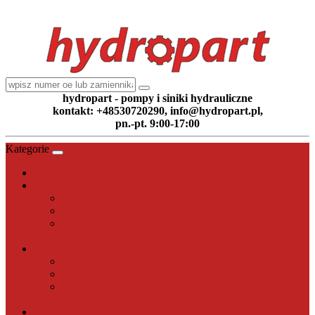
hydropart - pompy i siniki hydrauliczne
kontakt: +48530720290, info@hydropart.pl,
pn.-pt. 9:00-17:00
Kategorie
POMPY HYDRAULICZNE
POMPY HYDRAULICZNE TŁOCZKOWE (26)
POMPY HYDRAULICZNE ZĘBATE (868)
POMPY HYDRAULICZNE ŁOPATKOWE (7)
Zobacz wszystko POMPY HYDRAULICZNE
SILNIKI HYDRAULICZNE
ORBITROLE UKŁADU KIEROWNICZEGO (14)
SILNIKI HYDRAULICZNE GEROTOROWE (12)
SILNIKI HYDRAULICZNE ZĘBATE (31)
Zobacz wszystko SILNIKI HYDRAULICZNE
POZOSTAŁE