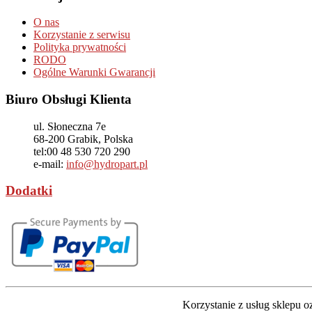
O nas
Korzystanie z serwisu
Polityka prywatności
RODO
Ogólne Warunki Gwarancji
Biuro Obsługi Klienta
ul. Słoneczna 7e
68-200
Grabik, Polska
tel:
00 48 530 720 290
e-mail:
info@hydropart.pl
Dodatki
Korzystanie z usług sklepu 