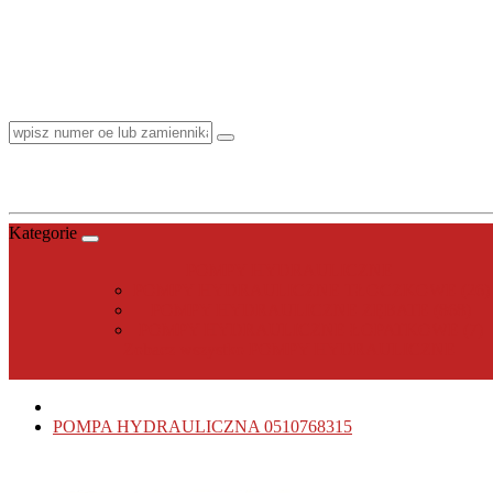
Kategorie
POMPY HYDRAULICZNE
POMPY HYDRAULICZNE TŁOCZKOWE (26)
POMPY HYDRAULICZNE ZĘBATE (868)
POMPY HYDRAULICZNE ŁOPATKOWE (7)
Zobacz wszystko POMPY HYDRAULICZNE
POMPA HYDRAULICZNA 0510768315