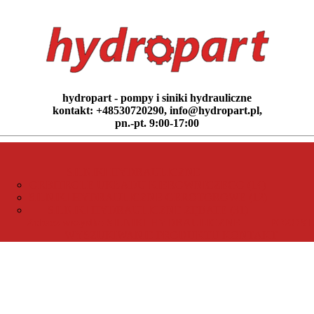
hydropart - pompy i siniki hydrauliczne
kontakt: +48530720290, info@hydropart.pl,
pn.-pt. 9:00-17:00
SILNIKI HYDRAULICZNE
ORBITROLE UKŁADU KIEROWNICZEGO (14)
SILNIKI HYDRAULICZNE GEROTOROWE (12)
SILNIKI HYDRAULICZNE ZĘBATE (31)
Zobacz wszystko SILNIKI HYDRAULICZNE
POZOST
WYSZUKIWANIE PRODUKTU
KONTAKT