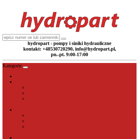
hydropart - pompy i siniki hydrauliczne
kontakt: +48530720290, info@hydropart.pl,
pn.-pt. 9:00-17:00
Kategorie
POMPY HYDRAULICZNE
POMPY HYDRAULICZNE TŁOCZKOWE (26)
POMPY HYDRAULICZNE ZĘBATE (868)
POMPY HYDRAULICZNE ŁOPATKOWE (7)
Zobacz wszystko POMPY HYDRAULICZNE
SILNIKI HYDRAULICZNE
ORBITROLE UKŁADU KIEROWNICZEGO (14)
SILNIKI HYDRAULICZNE GEROTOROWE (12)
SILNIKI HYDRAULICZNE ZĘBATE (31)
Zobacz wszystko SILNIKI HYDRAULICZNE
POZOSTAŁE