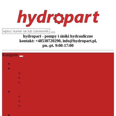
hydropart - pompy i siniki hydrauliczne
kontakt: +48530720290, info@hydropart.pl,
pn.-pt. 9:00-17:00
Kategorie
POMPY HYDRAULICZNE
POMPY HYDRAULICZNE TŁOCZKOWE (26)
POMPY HYDRAULICZNE ZĘBATE (868)
POMPY HYDRAULICZNE ŁOPATKOWE (7)
Zobacz wszystko POMPY HYDRAULICZNE
SILNIKI HYDRAULICZNE
ORBITROLE UKŁADU KIEROWNICZEGO (14)
SILNIKI HYDRAULICZNE GEROTOROWE (12)
SILNIKI HYDRAULICZNE ZĘBATE (31)
Zobacz wszystko SILNIKI HYDRAULICZNE
POZOSTAŁE