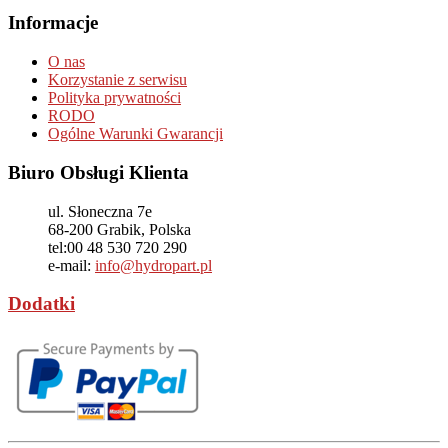
Informacje
O nas
Korzystanie z serwisu
Polityka prywatności
RODO
Ogólne Warunki Gwarancji
Biuro Obsługi Klienta
ul. Słoneczna 7e
68-200
Grabik, Polska
tel:
00 48 530 720 290
e-mail:
info@hydropart.pl
Dodatki