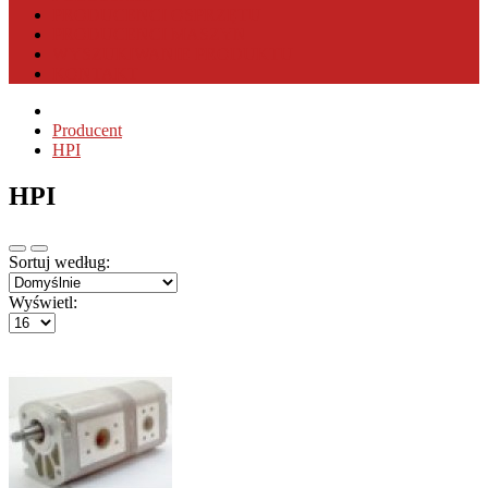
PRODUCENCI OSPRZĘTU
PRODUCENCI MASZYN
WYSZUKIWANIE PRODUKTU
KONTAKT
Producent
HPI
HPI
Sortuj według:
Wyświetl: