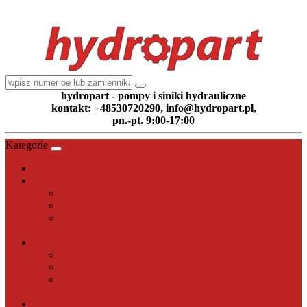
hydropart - pompy i siniki hydrauliczne
kontakt: +48530720290, info@hydropart.pl,
pn.-pt. 9:00-17:00
Kategorie
POMPY HYDRAULICZNE
POMPY HYDRAULICZNE TŁOCZKOWE (26)
POMPY HYDRAULICZNE ZĘBATE (868)
POMPY HYDRAULICZNE ŁOPATKOWE (7)
Zobacz wszystko POMPY HYDRAULICZNE
SILNIKI HYDRAULICZNE
ORBITROLE UKŁADU KIEROWNICZEGO (14)
SILNIKI HYDRAULICZNE GEROTOROWE (12)
SILNIKI HYDRAULICZNE ZĘBATE (31)
Zobacz wszystko SILNIKI HYDRAULICZNE
POZOSTAŁE