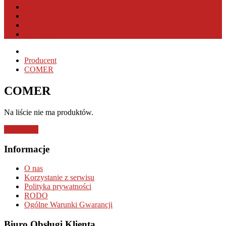
PRODUCENCI OSPRZĘTU
PRODUCENCI MASZYN
WYSZUKIWANIE PRODUKTU
KONTAKT
Producent
COMER
COMER
Na liście nie ma produktów.
Kontynuuj
Informacje
O nas
Korzystanie z serwisu
Polityka prywatności
RODO
Ogólne Warunki Gwarancji
Biuro Obsługi Klienta