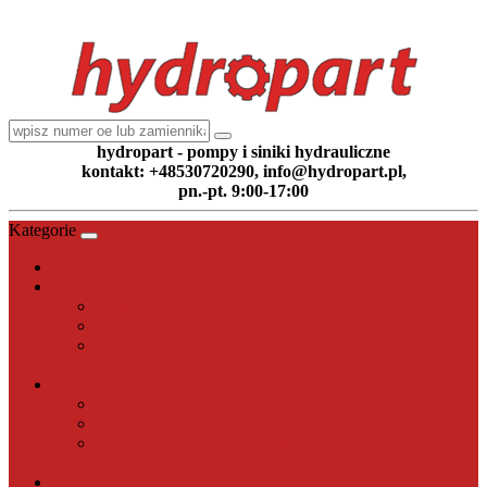
hydropart - pompy i siniki hydrauliczne
kontakt: +48530720290, info@hydropart.pl,
pn.-pt. 9:00-17:00
Kategorie
POMPY HYDRAULICZNE
POMPY HYDRAULICZNE TŁOCZKOWE (26)
POMPY HYDRAULICZNE ZĘBATE (868)
POMPY HYDRAULICZNE ŁOPATKOWE (7)
Zobacz wszystko POMPY HYDRAULICZNE
SILNIKI HYDRAULICZNE
ORBITROLE UKŁADU KIEROWNICZEGO (14)
SILNIKI HYDRAULICZNE GEROTOROWE (12)
SILNIKI HYDRAULICZNE ZĘBATE (31)
Zobacz wszystko SILNIKI HYDRAULICZNE
POZOSTAŁE