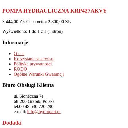
POMPA HYDRAULICZNA KRP427AKVY
3 444,00 ZŁ
Cena netto: 2 800,00 ZŁ
Wyświetlono: 1 do 1 z 1 (1 stron)
Informacje
O nas
Korzystanie z serwisu
Polityka prywatności
RODO
Ogólne Warunki Gwarancji
Biuro Obsługi Klienta
ul. Słoneczna 7e
68-200
Grabik, Polska
tel:
00 48 530 720 290
e-mail:
info@hydropart.pl
Dodatki