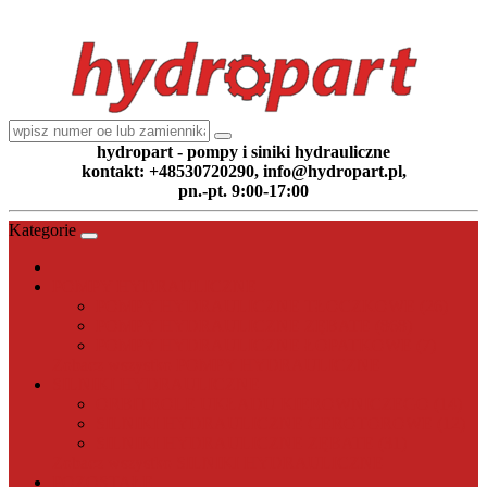
hydropart - pompy i siniki hydrauliczne
kontakt: +48530720290, info@hydropart.pl,
pn.-pt. 9:00-17:00
Kategorie
POMPY HYDRAULICZNE
POMPY HYDRAULICZNE TŁOCZKOWE (26)
POMPY HYDRAULICZNE ZĘBATE (868)
POMPY HYDRAULICZNE ŁOPATKOWE (7)
Zobacz wszystko POMPY HYDRAULICZNE
SILNIKI HYDRAULICZNE
ORBITROLE UKŁADU KIEROWNICZEGO (14)
SILNIKI HYDRAULICZNE GEROTOROWE (12)
SILNIKI HYDRAULICZNE ZĘBATE (31)
Zobacz wszystko SILNIKI HYDRAULICZNE
POZOSTAŁE