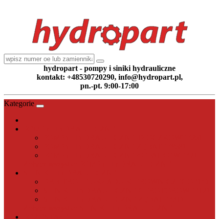
hydropart - pompy i siniki hydrauliczne
kontakt: +48530720290, info@hydropart.pl,
pn.-pt. 9:00-17:00
Kategorie
POMPY HYDRAULICZNE
POMPY HYDRAULICZNE TŁOCZKOWE (26)
POMPY HYDRAULICZNE ZĘBATE (868)
POMPY HYDRAULICZNE ŁOPATKOWE (7)
Zobacz wszystko POMPY HYDRAULICZNE
SILNIKI HYDRAULICZNE
ORBITROLE UKŁADU KIEROWNICZEGO (14)
SILNIKI HYDRAULICZNE GEROTOROWE (12)
SILNIKI HYDRAULICZNE ZĘBATE (31)
Zobacz wszystko SILNIKI HYDRAULICZNE
POZOSTAŁE