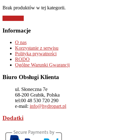
Brak produktów w tej kategorii.
Kontynuuj
Informacje
O nas
Korzystanie z serwisu
Polityka prywatności
RODO
Ogólne Warunki Gwarancji
Biuro Obsługi Klienta
ul. Słoneczna 7e
68-200
Grabik, Polska
tel:
00 48 530 720 290
e-mail:
info@hydropart.pl
Dodatki