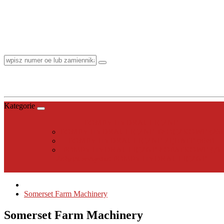
Kategorie
POMPY HYDRAULICZNE
POMPY HYDRAULICZNE TŁOCZKOWE (26)
POMPY HYDRAULICZNE ZĘBATE (868)
POMPY HYDRAULICZNE ŁOPATKOWE (7)
Zobacz wszystko POMPY HYDRAULICZNE
Somerset Farm Machinery
Somerset Farm Machinery