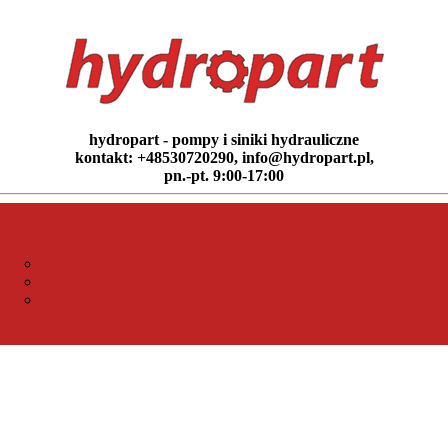
hydropart - pompy i siniki hydrauliczne
kontakt: +48530720290, info@hydropart.pl,
pn.-pt. 9:00-17:00
SILNIKI HYDRAULICZNE
ORBITROLE UKŁADU KIEROWNICZEGO (14)
SILNIKI HYDRAULICZNE GEROTOROWE (12)
SILNIKI HYDRAULICZNE ZĘBATE (31)
Zobacz wszystko SILNIKI HYDRAULICZNE
POZOST
WYSZUKIWANIE PRODUKTU
KONTAKT