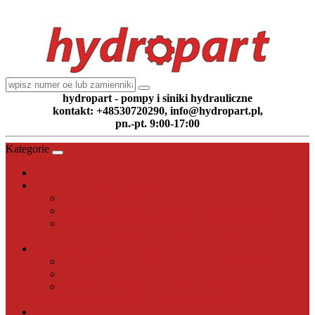
hydropart - pompy i siniki hydrauliczne
kontakt: +48530720290, info@hydropart.pl,
pn.-pt. 9:00-17:00
Kategorie
POMPY HYDRAULICZNE
POMPY HYDRAULICZNE TŁOCZKOWE (26)
POMPY HYDRAULICZNE ZĘBATE (868)
POMPY HYDRAULICZNE ŁOPATKOWE (7)
Zobacz wszystko POMPY HYDRAULICZNE
SILNIKI HYDRAULICZNE
ORBITROLE UKŁADU KIEROWNICZEGO (14)
SILNIKI HYDRAULICZNE GEROTOROWE (12)
SILNIKI HYDRAULICZNE ZĘBATE (31)
Zobacz wszystko SILNIKI HYDRAULICZNE
POZOSTAŁE