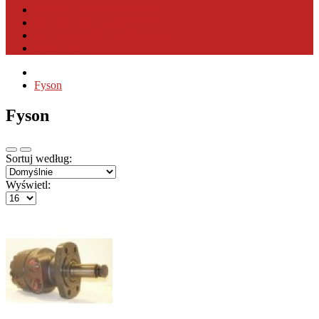
PRODUCENCI OSPRZĘTU
PRODUCENCI MASZYN
WYSZUKIWANIE PRODUKTU
KONTAKT
Fyson
Fyson
Sortuj według:
Wyświetl: