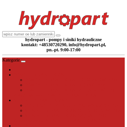
hydropart - pompy i siniki hydrauliczne
kontakt: +48530720290, info@hydropart.pl,
pn.-pt. 9:00-17:00
Kategorie
POMPY HYDRAULICZNE
POMPY HYDRAULICZNE TŁOCZKOWE (26)
POMPY HYDRAULICZNE ZĘBATE (868)
POMPY HYDRAULICZNE ŁOPATKOWE (7)
Zobacz wszystko POMPY HYDRAULICZNE
SILNIKI HYDRAULICZNE
ORBITROLE UKŁADU KIEROWNICZEGO (14)
SILNIKI HYDRAULICZNE GEROTOROWE (12)
SILNIKI HYDRAULICZNE ZĘBATE (31)
Zobacz wszystko SILNIKI HYDRAULICZNE
POZOSTAŁE