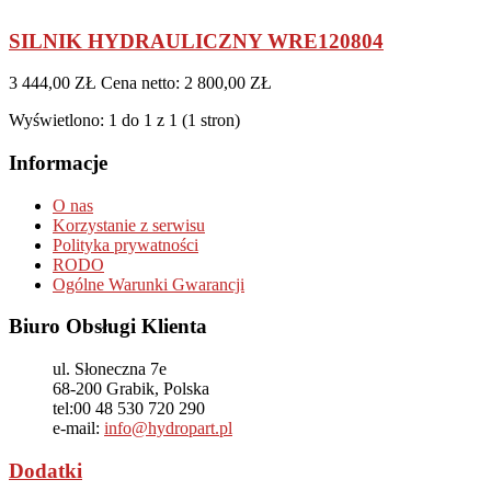
SILNIK HYDRAULICZNY WRE120804
3 444,00 ZŁ
Cena netto: 2 800,00 ZŁ
Wyświetlono: 1 do 1 z 1 (1 stron)
Informacje
O nas
Korzystanie z serwisu
Polityka prywatności
RODO
Ogólne Warunki Gwarancji
Biuro Obsługi Klienta
ul. Słoneczna 7e
68-200
Grabik, Polska
tel:
00 48 530 720 290
e-mail:
info@hydropart.pl
Dodatki