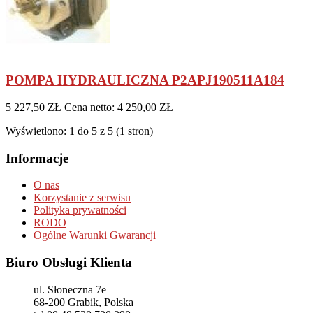
POMPA HYDRAULICZNA P2APJ190511A184
5 227,50 ZŁ
Cena netto: 4 250,00 ZŁ
Wyświetlono: 1 do 5 z 5 (1 stron)
Informacje
O nas
Korzystanie z serwisu
Polityka prywatności
RODO
Ogólne Warunki Gwarancji
Biuro Obsługi Klienta
ul. Słoneczna 7e
68-200
Grabik, Polska