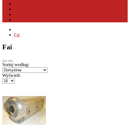
PRODUCENCI OSPRZĘTU
PRODUCENCI MASZYN
WYSZUKIWANIE PRODUKTU
KONTAKT
Fai
Fai
Sortuj według:
Wyświetl: