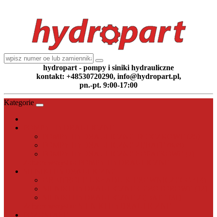
hydropart - pompy i siniki hydrauliczne
kontakt: +48530720290, info@hydropart.pl,
pn.-pt. 9:00-17:00
Kategorie
POMPY HYDRAULICZNE
POMPY HYDRAULICZNE TŁOCZKOWE (26)
POMPY HYDRAULICZNE ZĘBATE (868)
POMPY HYDRAULICZNE ŁOPATKOWE (7)
Zobacz wszystko POMPY HYDRAULICZNE
SILNIKI HYDRAULICZNE
ORBITROLE UKŁADU KIEROWNICZEGO (14)
SILNIKI HYDRAULICZNE GEROTOROWE (12)
SILNIKI HYDRAULICZNE ZĘBATE (31)
Zobacz wszystko SILNIKI HYDRAULICZNE
POZOSTAŁE