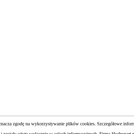
oznacza zgodę na wykorzystywanie plików cookies. Szczegółowe inform
li i zostały użyte wyłącznie w celach informacyjnych. Firma Hydropar