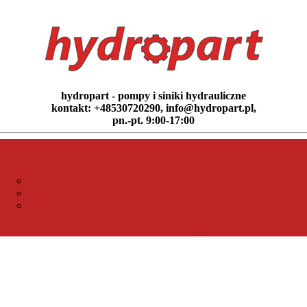
hydropart - pompy i siniki hydrauliczne
kontakt: +48530720290, info@hydropart.pl,
pn.-pt. 9:00-17:00
SILNIKI HYDRAULICZNE
ORBITROLE UKŁADU KIEROWNICZEGO (14)
SILNIKI HYDRAULICZNE GEROTOROWE (12)
SILNIKI HYDRAULICZNE ZĘBATE (31)
Zobacz wszystko SILNIKI HYDRAULICZNE
POZOST
WYSZUKIWANIE PRODUKTU
KONTAKT