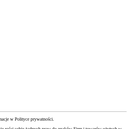
acje w Polityce prywatności.
t nie rości sobie żadnych praw do znaków Firm i towarów użytych w