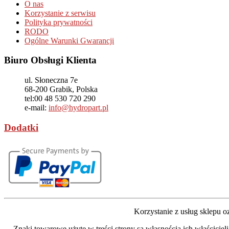
O nas
Korzystanie z serwisu
Polityka prywatności
RODO
Ogólne Warunki Gwarancji
Biuro Obsługi Klienta
ul. Słoneczna 7e
68-200
Grabik, Polska
tel:
00 48 530 720 290
e-mail:
info@hydropart.pl
Dodatki
Korzystanie z usług sklepu 
Znaki towarowe użyte w treści strony są własnością ich właścicie