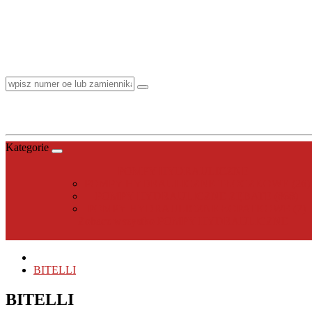
Kategorie
POMPY HYDRAULICZNE
POMPY HYDRAULICZNE TŁOCZKOWE (26)
POMPY HYDRAULICZNE ZĘBATE (868)
POMPY HYDRAULICZNE ŁOPATKOWE (7)
Zobacz wszystko POMPY HYDRAULICZNE
BITELLI
BITELLI